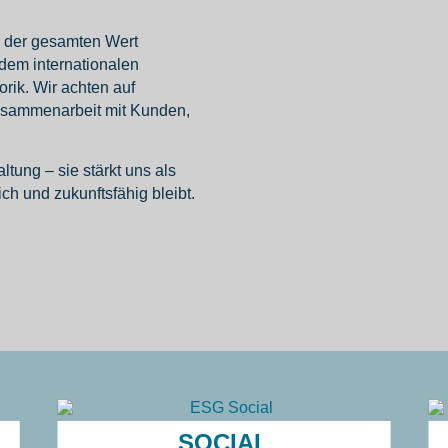
g der gesamten Wert
dem inter
nationalen
rik. Wir achten auf
Zusammen
arbeit mit Kunden,
ltung – sie stärkt uns als
reich und zukunfts
fähig bleibt.
SOCIAL